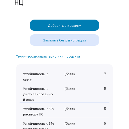
НЦ
Добавить в корзину
Заказать без регистрации
Технические характеристики продукта
Устойчивость к
(балл)
7
свету
Устойчивость к
(балл)
5
дистиллированно
й воде
Устойчивость к 5%
(балл)
5
раствору HCl
Устойчивость к 5%
(балл)
5
раствору NaOH