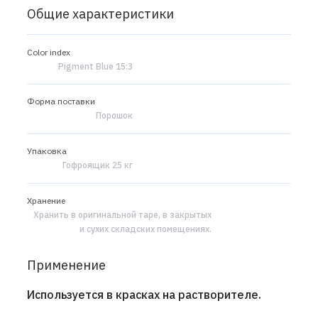
Общие характеристики
Color index
Pigment Blue 15:3
Форма поставки
Порошок
Упаковка
Гофроящик 25 кг
Хранение
Хранить в оригинальной таре, в закрытых
и сухих складских помещениях.
Применение
Используется в красках на растворителе.