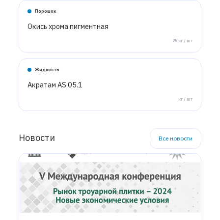
Порошок
Окись хрома пигментная
25 кг / шт
Жидкость
Акратам AS 05.1
кг / шт
Новости
Все новости