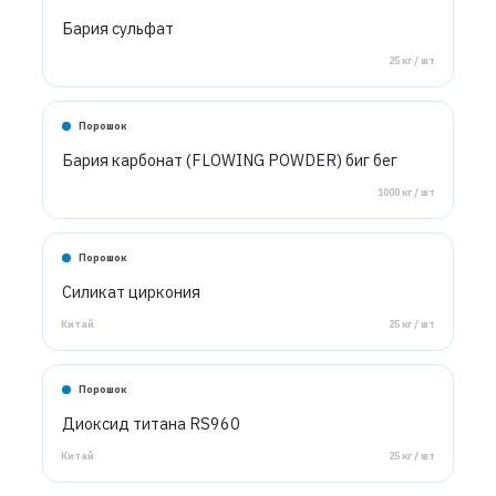
Бария сульфат
25 кг / шт
Порошок
Бария карбонат (FLOWING POWDER) биг бег
1000 кг / шт
Порошок
Силикат циркония
Китай
25 кг / шт
Порошок
Диоксид титана RS960
Китай
25 кг / шт