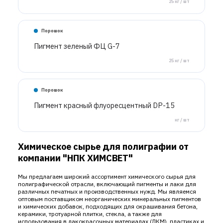
25 кг / шт
Порошок
Пигмент зеленый ФЦ G-7
25 кг / шт
Порошок
Пигмент красный флуоресцентный DP-15
кг / шт
Химическое сырье для полиграфии от
компании "НПК ХИМСВЕТ"
Мы предлагаем широкий ассортимент химического сырья для
полиграфической отрасли, включающий пигменты и лаки для
различных печатных и производственных нужд. Мы являемся
оптовым поставщиком неорганических минеральных пигментов
и химических добавок, подходящих для окрашивания бетона,
керамики, тротуарной плитки, стекла, а также для
использования в лакокрасочных материалах (ЛКМ), пластиках и