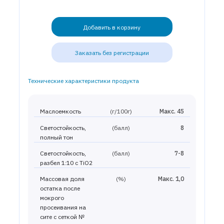
Добавить в корзину
Заказать без регистрации
Технические характеристики продукта
Маслоемкость
(г/100г)
Макс. 45
Светостойкость,
(балл)
8
полный тон
Светостойкость,
(балл)
7-8
разбел 1:10 с TiO2
Массовая доля
(%)
Макс. 1,0
остатка после
мокрого
просеивания на
сите с сеткой №