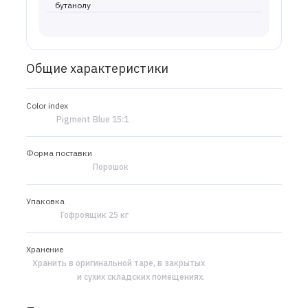
бутанолу
Общие характеристики
Color index
Pigment Blue 15:1
Форма поставки
Порошок
Упаковка
Гофроящик 25 кг
Хранение
Хранить в оригинальной таре, в закрытых
и сухих складских помещениях.