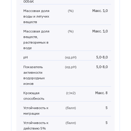
0056К
Массовая доля
(%)
Макс. 1,0
воды и летучих
веществ
Массовая доля
(%)
Макс. 1,0
веществ,
растворимых в
воде
pH
(ед.рН)
5,0-8,0
Показатель
(ед.рН)
5,0-8,0
активности
водородных
ионов
Кроющая
(г/м2)
Макс. 8
способность
Устойчивость к
(балл)
5
миграции
Устойчивость к
(балл)
5
действию 5%