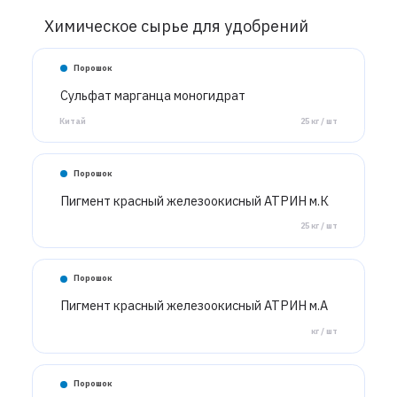
Химическое сырье для удобрений
Порошок
Сульфат марганца моногидрат
Китай
25 кг / шт
Порошок
Пигмент красный железоокисный АТРИН м.К
25 кг / шт
Порошок
Пигмент красный железоокисный АТРИН м.А
кг / шт
Порошок