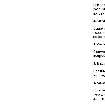
При пр
различ
полотн
3. Как
Соврем
террак
эффект
4. Как
Стоимо
подроб
5. В к
Цветны
перепа
6. Как
Оптима
технол
зависит