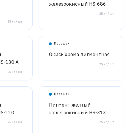
железоокисный HS-686
25 кг / шт
25 кг / шт
Порошок
й
Окись хрома пигментная
S-130 A
25 кг / шт
25 кг / шт
Порошок
й
Пигмент желтый
HS-110
железоокисный HS-313
25 кг / шт
25 кг / шт