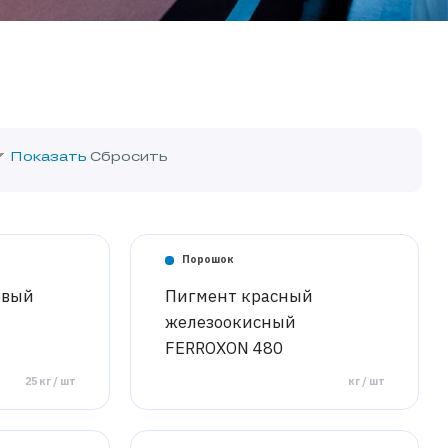
Порошок
евый
Пигмент красный
железоокисный
FERROXON 480
25 кг / шт
кг / шт