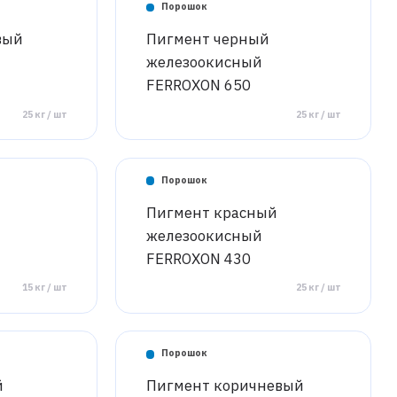
Порошок
вый
Пигмент черный
железоокисный
FERROXON 650
25 кг / шт
25 кг / шт
Порошок
Пигмент красный
железоокисный
FERROXON 430
15 кг / шт
25 кг / шт
Порошок
й
Пигмент коричневый