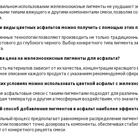
авильном использовании железноокисные пигменты не ухудшают э
ными типами вяжущего и другими компонентами смеси, позволяя с
а.
ие виды цветных асфальтов можно получить с помощью этих 
енные технологии позволяют производить не только традиционный
отового до глубокого черного. Выбор конкретного типа пигмента з
а.
ова цена на железноокисные пигменты для асфальта?
сть материалов зависит от их качества, концентрации красящего 
ное описание каждого продукта с указанием рекомендуемой сферы
аких условиях можно использовать цветной асфальт с желез
е асфальтовые смеси с такими пигментами подходят для различны
дам температур и другим атмосферным воздействиям, что значите
ой способ добавления пигментов в асфальт наиболее эффект
льный процесс предполагает равномерное распределение пигмента
огии позволяют точно дозировать компоненты, обеспечивая стабил
 от конкретного рецепта смеси.