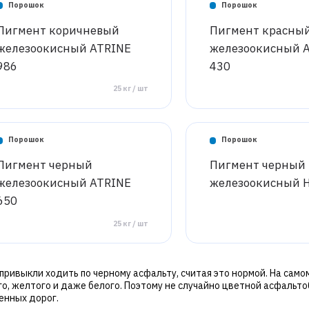
Порошок
Порошок
Пигмент коричневый
Пигмент красны
железоокисный ATRINE
железоокисный 
986
430
25 кг / шт
Порошок
Порошок
Пигмент черный
Пигмент черный
железоокисный ATRINE
железоокисный 
650
25 кг / шт
привыкли ходить по черному асфальту, считая это нормой. На само
го, желтого и даже белого. Поэтому не случайно цветной асфальт
енных дорог.