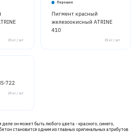
Порошок
й
Пигмент красный
ATRINE
железоокисный ATRINE
410
25 кг / шт
25 кг / шт
HS-722
25 кг / шт
м деле он может быть любого цвета - красного, синего,
обетон становится одним из главных оригинальных атрибутов