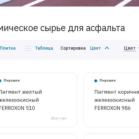
мическое сырье для асфальта
Цвет
Плитка
Таблица
Сортировка
Цвет
Порошок
Порошок
Пигмент желтый
Пигмент коричн
железоокисный
железоокисный
FERROXON 510
FERROXON 986
25 кг / шт