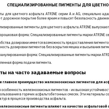
СПЕЦИАЛИЗИРОВАННЫЕ ПИГМЕНТЫ ДЛЯ ЦВЕТНОГО
ты для цветного асфальта ATRINE серии А и AG, специально ада
т дорожное покрытие более ярким и повысят безопасность движе
лизированные пигменты для цветного асфальта ATRINE выпускают
орошковая форма: Специализированные пигменты марки ATRINE се
обства дозировки имеется возможность предоставления пигменто
ность дозировки пигментов без вскрытия мешка и высыпания пигме
ранулированная форма: Специализированные пигменты марки ATRI
ленная форма подачи пигмента.
ты на часто задаваемые вопросы
ое главное преимущество железноокисных пигментов для ас
я особенность железноокисных пигментов - их высокая устойчивос
пользования в горячих асфальтобетонных смесях. Эти материалы 
атур в процессе производства асфальта.
 железноокисные пигменты влияют на качество асфальтовой 