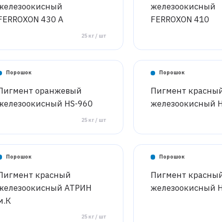
железоокисный
железоокисный
FERROXON 430 A
FERROXON 410
25 кг / шт
Порошок
Порошок
Пигмент оранжевый
Пигмент красны
железоокисный HS-960
железоокисный H
25 кг / шт
Порошок
Порошок
Пигмент красный
Пигмент красны
железоокисный АТРИН
железоокисный 
м.К
25 кг / шт