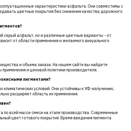
ксплуатационные характеристики асфальта. Они совместимы с
оздавать цветные покрытия без снижения качества дорожного
пигментов?
 серый асфальт, но и различные цветные варианты - от
ависит от области применения и желаемого визуального
вещества и объема заказа. На нашем сайте вы найдете
 применения и ценовой политики производителя.
ноокисными пигментами?
х климатических условий. Они устойчивы к УФ-излучению,
льно расширяет область их применения.
ивен?
 по всей массе смеси на этапе производства. Современные
ьный цвет готового покрытия. Время введения пигмента