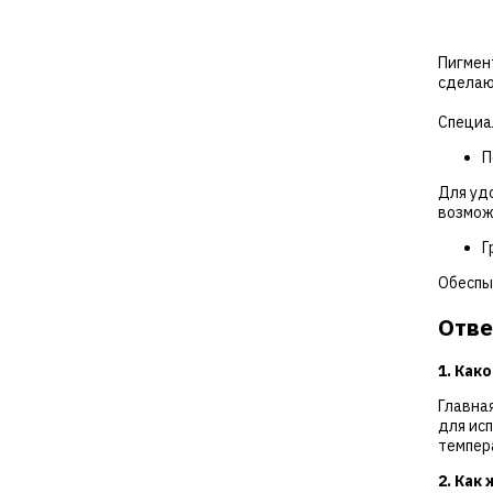
Пигмен
сделаю
Специа
П
Для уд
возмож
Г
Обеспы
Отве
1. Как
Главна
для ис
темпер
2. Как