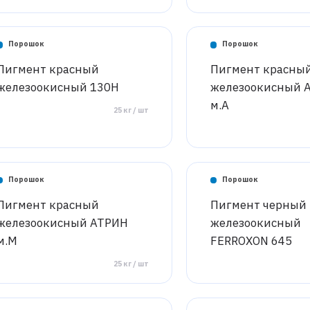
Порошок
Порошок
Пигмент красный
Пигмент красны
железоокисный 130H
железоокисный 
м.А
25 кг / шт
Порошок
Порошок
Пигмент красный
Пигмент черный
железоокисный АТРИН
железоокисный
м.М
FERROXON 645
25 кг / шт