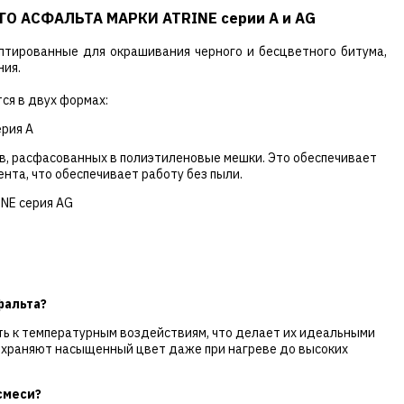
 АСФАЛЬТА МАРКИ ATRINE серии A и AG
птированные для окрашивания черного и бесцветного битума,
ния.
ся в двух формах:
рия A
в, расфасованных в полиэтиленовые мешки. Это обеспечивает
нта, что обеспечивает работу без пыли.
NE серия AG
фальта?
ть к температурным воздействиям, что делает их идеальными
сохраняют насыщенный цвет даже при нагреве до высоких
смеси?