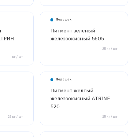
Порошок
й
Пигмент зеленый
АТРИН
железоокисный 5605
25 кг / шт
кг / шт
Порошок
Пигмент желтый
железоокисный ATRINE
520
25 кг / шт
15 кг / шт