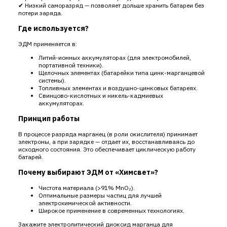
✔ Низкий саморазряд — позволяет дольше хранить батареи без
потери заряда.
Где используется?
ЭДМ применяется в:
Литий-ионных аккумуляторах (для электромобилей,
портативной техники).
Щелочных элементах (батарейки типа цинк-марганцевой
системы).
Топливных элементах и воздушно-цинковых батареях.
Свинцово-кислотных и никель-кадмиевых
аккумуляторах.
Принцип работы
В процессе разряда марганец (в роли окислителя) принимает
электроны, а при зарядке — отдает их, восстанавливаясь до
исходного состояния. Это обеспечивает циклическую работу
батарей.
Почему выбирают ЭДМ от «Химсвет»?
Чистота материала (>91% MnO₂).
Оптимальные размеры частиц для лучшей
электрохимической активности.
Широкое применение в современных технологиях.
Закажите электролитический диоксид марганца для