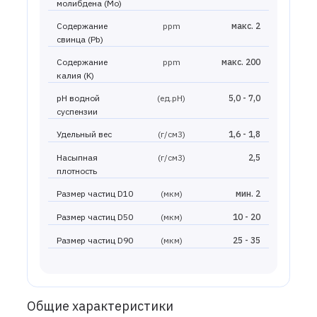
молибдена (Mo)
Содержание
ppm
макс. 2
свинца (Pb)
Содержание
ppm
макс. 200
калия (K)
pH водной
(ед.рН)
5,0 - 7,0
суспензии
Удельный вес
(г/см3)
1,6 - 1,8
Насыпная
(г/см3)
2,5
плотность
Размер частиц D10
(мкм)
мин. 2
Размер частиц D50
(мкм)
10 - 20
Размер частиц D90
(мкм)
25 - 35
Общие характеристики