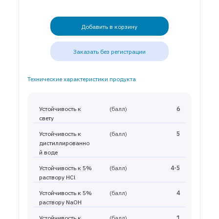
Добавить в корзину
Заказать без регистрации
Технические характеристики продукта
Устойчивость к
(балл)
6
свету
Устойчивость к
(балл)
5
дистиллированно
й воде
Устойчивость к 5%
(балл)
4-5
раствору HCl
Устойчивость к 5%
(балл)
4
раствору NaOH
Устойчивость к
(балл)
1