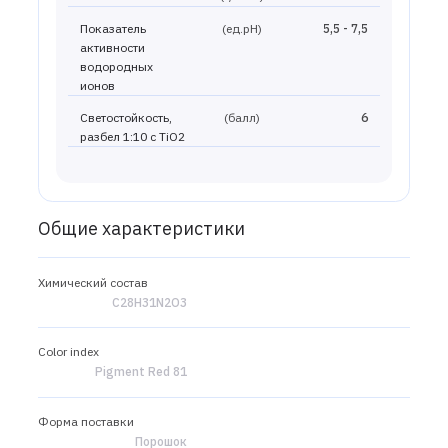
Показатель
(ед.рН)
5,5 - 7,5
активности
водородных
ионов
Светостойкость,
(балл)
6
разбел 1:10 с TiO2
Общие характеристики
Химический состав
C28H31N2O3
Color index
Pigment Red 81
Форма поставки
Порошок