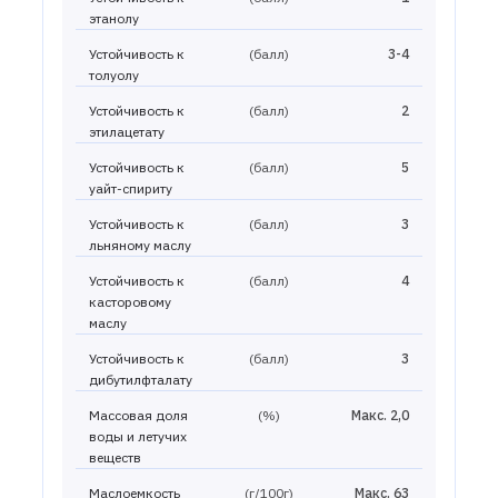
этанолу
Устойчивость к
(балл)
3-4
толуолу
Устойчивость к
(балл)
2
этилацетату
Устойчивость к
(балл)
5
уайт-спириту
Устойчивость к
(балл)
3
льняному маслу
Устойчивость к
(балл)
4
касторовому
маслу
Устойчивость к
(балл)
3
дибутилфталату
Массовая доля
(%)
Макс. 2,0
воды и летучих
веществ
Маслоемкость
(г/100г)
Макс. 63