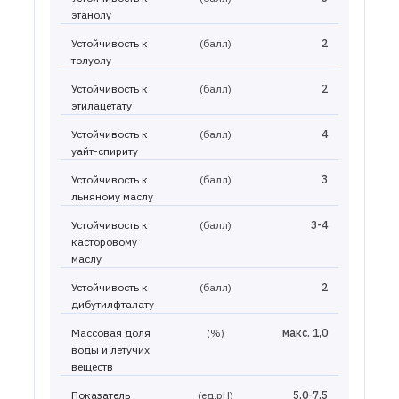
этанолу
Устойчивость к
(балл)
2
толуолу
Устойчивость к
(балл)
2
этилацетату
Устойчивость к
(балл)
4
уайт-спириту
Устойчивость к
(балл)
3
льняному маслу
Устойчивость к
(балл)
3-4
касторовому
маслу
Устойчивость к
(балл)
2
дибутилфталату
Массовая доля
(%)
макс. 1,0
воды и летучих
веществ
Показатель
(ед.рН)
5,0-7,5