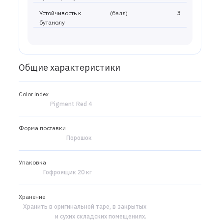
Устойчивость к
(балл)
3
бутанолу
Общие характеристики
Color index
Pigment Red 4
Форма поставки
Порошок
Упаковка
Гофроящик 20 кг
Хранение
Хранить в оригинальной таре, в закрытых
и сухих складских помещениях.