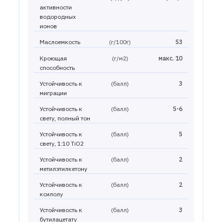
активности
водородных
ионов
Маслоемкость
(г/100г)
53
Кроющая
(г/м2)
макс. 10
способность
Устойчивость к
(балл)
3
миграции
Устойчивость к
(балл)
5-6
свету, полный тон
Устойчивость к
(балл)
5
свету, 1:10 TiO2
Устойчивость к
(балл)
2
метилэтилкетону
Устойчивость к
(балл)
2
ксилолу
Устойчивость к
(балл)
3
бутилацетату