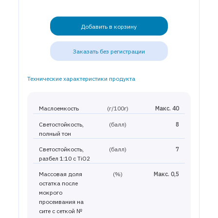
Добавить в корзину
Заказать без регистрации
Технические характеристики продукта
Маслоемкость
(г/100г)
Макс. 40
Светостойкость,
(балл)
8
полный тон
Светостойкость,
(балл)
7
разбел 1:10 с TiO2
Массовая доля
(%)
Макс. 0,5
остатка после
мокрого
просеивания на
сите с сеткой №