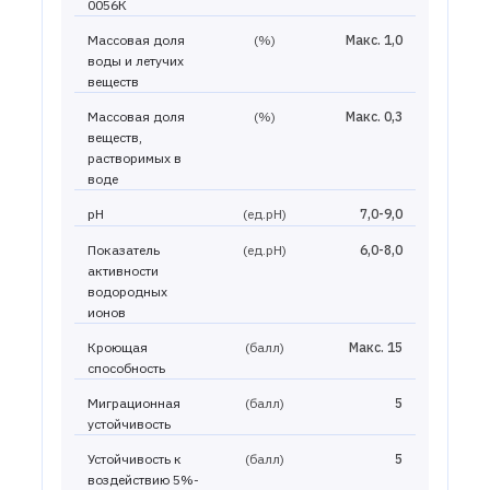
0056К
Массовая доля
(%)
Макс. 1,0
воды и летучих
веществ
Массовая доля
(%)
Макс. 0,3
веществ,
растворимых в
воде
pH
(ед.рН)
7,0-9,0
Показатель
(ед.рН)
6,0-8,0
активности
водородных
ионов
Кроющая
(балл)
Макс. 15
способность
Миграционная
(балл)
5
устойчивость
Устойчивость к
(балл)
5
воздействию 5%-