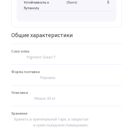
Устойчивость к
(балл)
5
бутанолу
Общие характеристики
Color index
Pigment Green 7
Форма поставки
Порошок
Упаковка
Мешок 25 кг
Хранение
Хранить в оригинальной таре, в закрытых
и сухих складских помещениях.