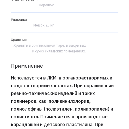
Порошок
Упаковка
Мешок 25 кг
Хранение
Хранить в оригинальной таре, в закрытых
и сухих складских помещениях.
Применение
Используется в ЛКМ: в органорастворимых и
водорастворимых красках. При окрашивании
резино-технических изделий и таких
полимеров, как: поливинилхлорид,
полиолефины (полиэтилен, полипропилен) и
полистирол. Применяется в производстве
карандашей и детского пластилина. При