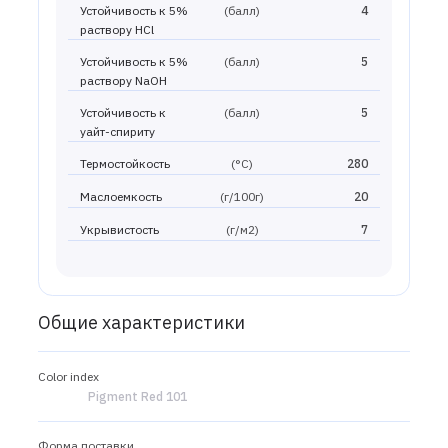
Устойчивость к 5%
(балл)
4
раствору HCl
Устойчивость к 5%
(балл)
5
раствору NaOH
Устойчивость к
(балл)
5
уайт-спириту
Термостойкость
(°С)
280
Маслоемкость
(г/100г)
20
Укрывистость
(г/м2)
7
Общие характеристики
Color index
Pigment Red 101
Форма поставки