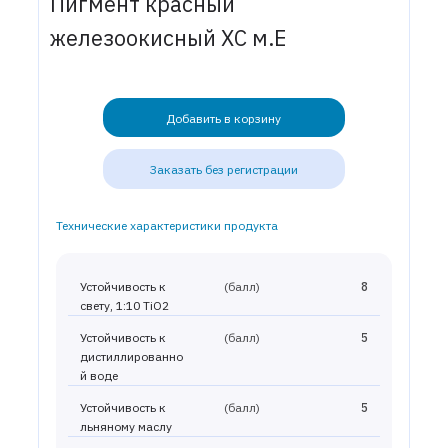
Пигмент красный
железоокисный ХС м.Е
Добавить в корзину
Заказать без регистрации
Технические характеристики продукта
Устойчивость к
(балл)
8
свету, 1:10 TiO2
Устойчивость к
(балл)
5
дистиллированно
й воде
Устойчивость к
(балл)
5
льняному маслу