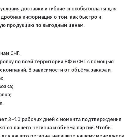
условия доставки и гибкие способы оплаты для
одробная информация о том, как быстро и
ную продукцию по выгодным ценам.
нам СНГ.
ровку по всей территории РФ и СНГ с помощью
компаний. В зависимости от объёма заказа и
ы:
озка;
авка;
и.
ает 3–10 рабочих дней с момента подтверждения
сят от вашего региона и объёма партии. Чтобы
х для вашего региона, напишите нашему менеджеру