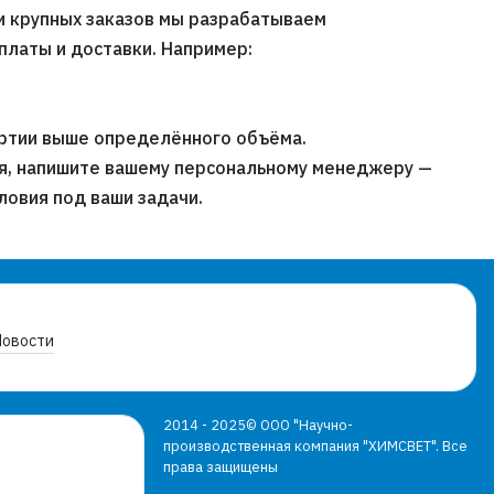
и крупных заказов мы разрабатываем
платы и доставки. Например:
артии выше определённого объёма.
я, напишите вашему персональному менеджеру —
ловия под ваши задачи.
Новости
2014 - 2025© ООО "Научно-
производственная компания "ХИМСВЕТ". Все
права защищены