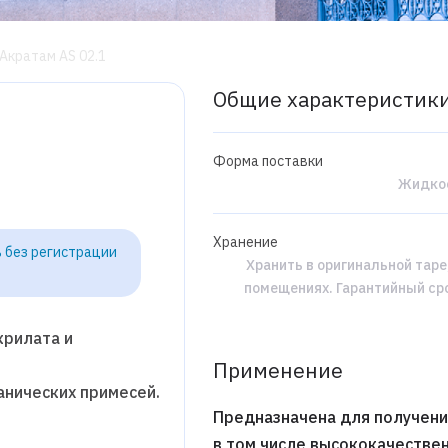
Акратам AS 02.1
Общие характеристик
Форма поставки
Жидко
Хранение
 без регистрации
Хранить в оригинальной таре
помещениях. Гарантийный сро
крилата и
Применение
анических примесей.
Предназначена для получени
в том числе высококачестве