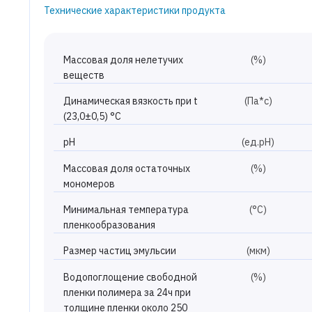
Технические характеристики продукта
Массовая доля нелетучих
(%)
веществ
Динамическая вязкость при t
(Па*с)
(23,0±0,5) °С
pH
(ед.рН)
Массовая доля остаточных
(%)
мономеров
Минимальная температура
(°С)
пленкообразования
Размер частиц эмульсии
(мкм)
Водопоглощение свободной
(%)
пленки полимера за 24ч при
толщине пленки около 250