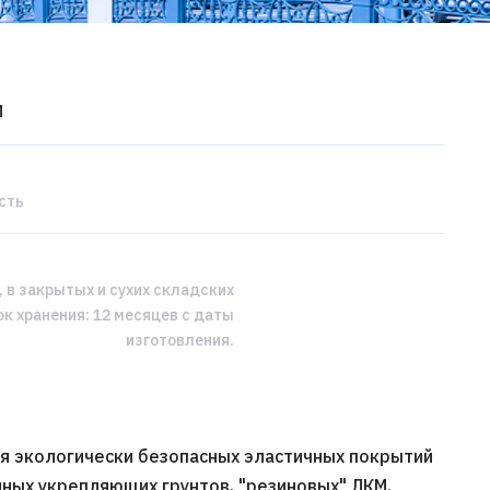
и
сть
, в закрытых и сухих складских
к хранения: 12 месяцев с даты
изготовления.
я экологически безопасных эластичных покрытий
нных укрепляющих грунтов, "резиновых" ЛКМ,