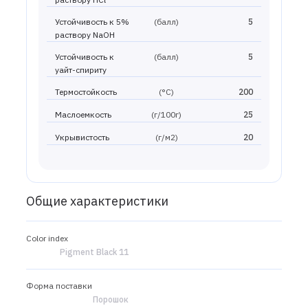
Устойчивость к 5%
(балл)
5
раствору NaOH
Устойчивость к
(балл)
5
уайт-спириту
Термостойкость
(°С)
200
Маслоемкость
(г/100г)
25
Укрывистость
(г/м2)
20
Общие характеристики
Color index
Pigment Black 11
Форма поставки
Порошок