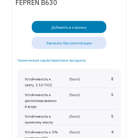
FEPREN B630
Добавить в корзину
Заказать без регистрации
Технические характеристики продукта
Устойчивость к
(балл)
8
свету, 1:10 TiO2
Устойчивость к
(балл)
5
дистиллированно
й воде
Устойчивость к
(балл)
5
льняному маслу
Устойчивость к 5%
(балл)
4
раствору HCl