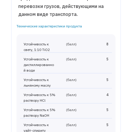
перевозки грузов, действующими на
данном виде транспорта.
Технические характеристики продукта
Устойчивость к
(балл)
8
свету, 1:10 TiO2
Устойчивость к
(балл)
5
дистиллированно
й воде
Устойчивость к
(балл)
5
льняному маслу
Устойчивость к 5%
(балл)
4
раствору HCl
Устойчивость к 5%
(балл)
5
раствору NaOH
Устойчивость к
(балл)
5
уайт-спириту