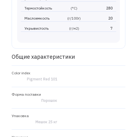
Термостойкость
(°С)
280
Маслоемкость
(г/100г)
20
Укрывистость
(г/м2)
7
Общие характеристики
Color index
Pigment Red 101
Форма поставки
Порошок
Упаковка
Мешок 25 кг