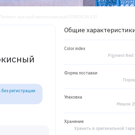
Пигмент красный железоокисный FERROXON 430
Общие характеристик
Color index
Pigment Red 
окисный
Форма поставки
Поро
 без регистрации
Упаковка
Мешок 25
Хранение
Хранить в оригинальной таре