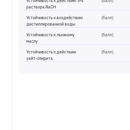
Устойчивость к действию 5%
(балл)
раствора NaOH
Устойчивость к воздействию
(балл)
дистиллированной воды
Устойчивость к льняному
(балл)
маслу
Устойчивость к действию
(балл)
уайт-спирита