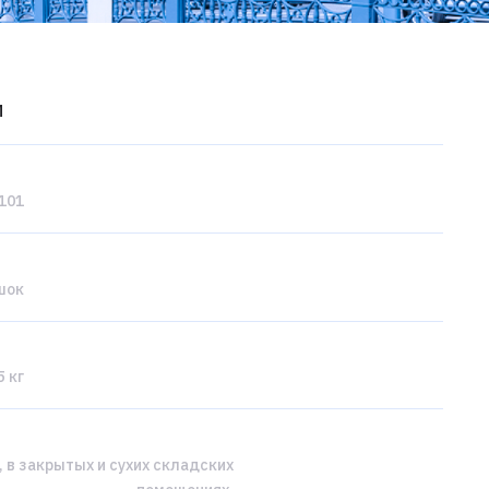
и
101
шок
 кг
, в закрытых и сухих складских