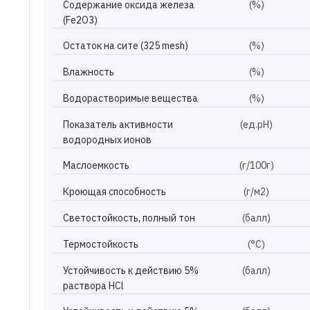
Содержание оксида железа
(%)
(Fe2O3)
Остаток на сите (325 mesh)
(%)
Влажность
(%)
Водорастворимые вещества
(%)
Показатель активности
(ед.рН)
водородных ионов
Маслоемкость
(г/100г)
Кроющая способность
(г/м2)
Светостойкость, полный тон
(балл)
Термостойкость
(°С)
Устойчивость к действию 5%
(балл)
раствора HCl