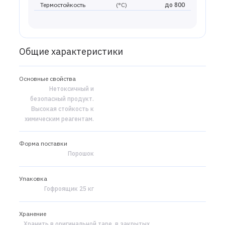
Термостойкость
(°С)
до 800
Общие характеристики
Основные свойства
Нетоксичный и
безопасный продукт.
Высокая стойкость к
химическим реагентам.
Форма поставки
Порошок
Упаковка
Гофроящик 25 кг
Хранение
Хранить в оригинальной таре, в закрытых