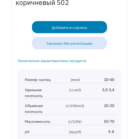
коричневый 502
Добавить в корзину
Заказать без регистрации
Технические характеристики продукта
Размер частиц
(мкм)
10-60
Удельная
(г/см3)
3,0-3,4
плотность
Объемная
(г/100см3)
20-30
плотность
Маслоемкость
(г/100г)
50-70
pH
(ед.рН)
5-8