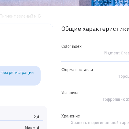
Пигмент зеленый м. Б
Общие характеристик
Color index
Pigment Gree
Форма поставки
 без регистрации
Поро
Упаковка
Гофроящик 25
Хранение
2,4
Хранить в оригинальной таре
Макс. 4