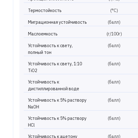
Термостойкость
(°С)
Миграционная устойчивость
(балл)
Маслоемкость
(г/100г)
Устойчивость к свету,
(балл)
полный тон
Устойчивость к свету, 1:10
(балл)
TiO2
Устойчивость к
(балл)
дистиллированной воде
Устойчивость к 5% раствору
(балл)
NaOH
Устойчивость к 5% раствору
(балл)
HCl
Устойчивость к ацетону
(балл)