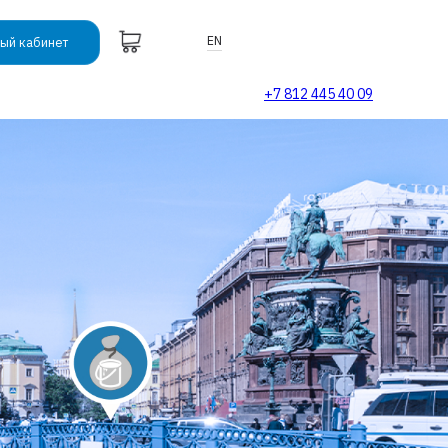
EN
ый кабинет
+7 812 445 40 09