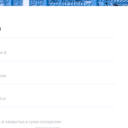
и
n 8
шок
 кг
, в закрытых и сухих складских