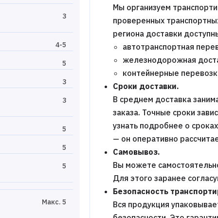
Мы организуем транспорти
3
проверенных транспортных 
региона доставки доступн
4-5
автотранспортная перев
железнодорожная дост
5
контейнерные перевозк
3
Сроки доставки.
В среднем доставка заним
3
заказа. Точные сроки зави
узнать подробнее о срока
5
— он оперативно рассчитае
5
Самовывоз.
Вы можете самостоятельно
5
Для этого заранее соглас
Безопасность транспорти
Макс. 5
Вся продукция упаковывает
безопасности. Это гаранти