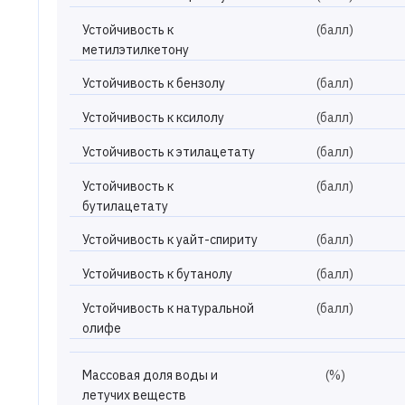
Устойчивость к
(балл)
метилэтилкетону
Устойчивость к бензолу
(балл)
Устойчивость к ксилолу
(балл)
Устойчивость к этилацетату
(балл)
Устойчивость к
(балл)
бутилацетату
Устойчивость к уайт-спириту
(балл)
Устойчивость к бутанолу
(балл)
Устойчивость к натуральной
(балл)
олифе
Массовая доля воды и
(%)
летучих веществ