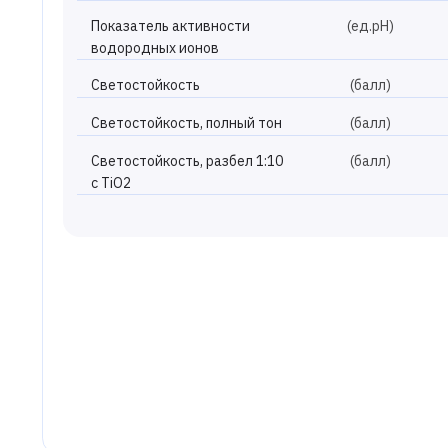
Показатель активности
(ед.рН)
водородных ионов
Светостойкость
(балл)
Светостойкость, полный тон
(балл)
Светостойкость, разбел 1:10
(балл)
с TiO2