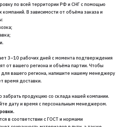
ровку по всей территории РФ и СНГ с помощью
компаний. В зависимости от объёма заказа и
ы:
озка;
авка;
и.
ает 3–10 рабочих дней с момента подтверждения
сят от вашего региона и объёма партии. Чтобы
х для вашего региона, напишите нашему менеджеру
т время доставки.
 забрать продукцию со склада нашей компании.
уйте дату и время с персональным менеджером.
ровки.
ся в соответствии с ГОСТ и нормами
рует сохранность материалов в пути, а также