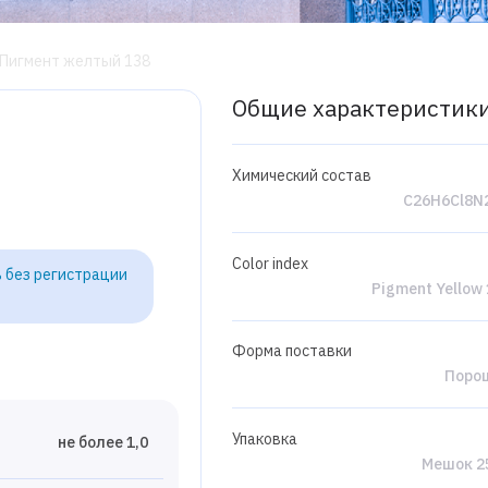
Пигмент желтый 138
Общие характеристик
Химический состав
C26H6Cl8N
Color index
 без регистрации
Pigment Yellow
Форма поставки
Поро
Упаковка
не более 1,0
Мешок 25