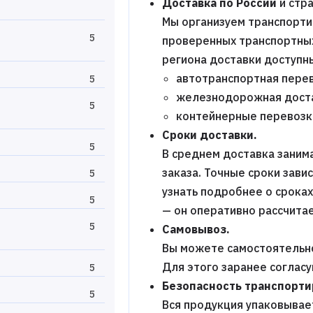
Доставка по России
и стра
Мы организуем транспорти
5
проверенных транспортных 
региона доставки доступн
автотранспортная перев
5
железнодорожная дост
5
контейнерные перевозк
Сроки доставки.
5
В среднем доставка заним
заказа. Точные сроки зави
5
узнать подробнее о срока
5
— он оперативно рассчитае
5
Самовывоз.
Вы можете самостоятельно
Для этого заранее соглас
5
Безопасность транспорти
5
Вся продукция упаковывает