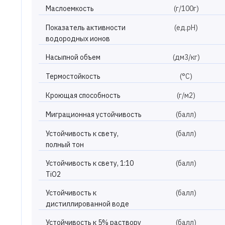
Маслоемкость
(г/100г)
Показатель активности
(ед.рН)
водородных ионов
Насыпной объем
(дм3/кг)
Термостойкость
(°С)
Кроющая способность
(г/м2)
Миграционная устойчивость
(балл)
Устойчивость к свету,
(балл)
полный тон
Устойчивость к свету, 1:10
(балл)
TiO2
Устойчивость к
(балл)
дистиллированной воде
Устойчивость к 5% раствору
(балл)