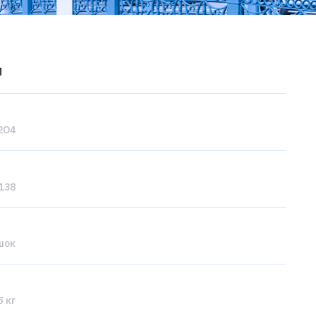
и
2O4
 138
шок
 кг