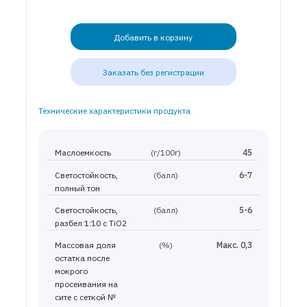
Добавить в корзину
Заказать без регистрации
Технические характеристики продукта
Маслоемкость
(г/100г)
45
Светостойкость,
(балл)
6-7
полный тон
Светостойкость,
(балл)
5-6
разбел 1:10 с TiO2
Массовая доля
(%)
Макс. 0,3
остатка после
мокрого
просеивания на
сите с сеткой №