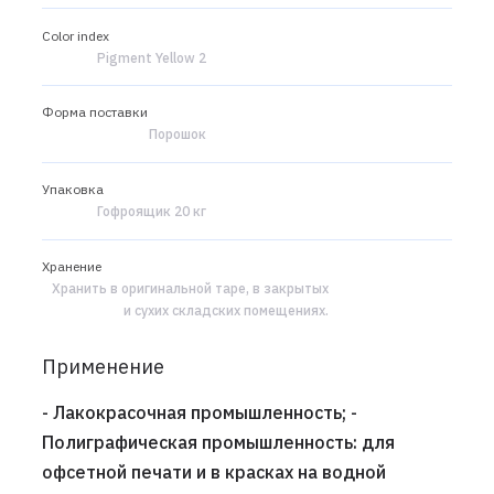
Color index
Pigment Yellow 2
Форма поставки
Порошок
Упаковка
Гофроящик 20 кг
Хранение
Хранить в оригинальной таре, в закрытых
и сухих складских помещениях.
Применение
- Лакокрасочная промышленность; -
Полиграфическая промышленность: для
офсетной печати и в красках на водной