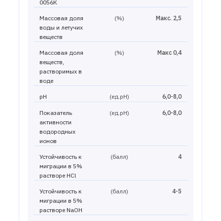
0056К
Массовая доля
(%)
Макс. 2,5
воды и летучих
веществ
Массовая доля
(%)
Макс 0,4
веществ,
растворимых в
воде
pH
(ед.рН)
6,0-8,0
Показатель
(ед.рН)
6,0-8,0
активности
водородных
ионов
Устойчивость к
(балл)
4
миграции в 5%
растворе HCl
Устойчивость к
(балл)
4-5
миграции в 5%
растворе NaOH