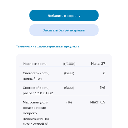
Добавить в корзину
Заказать без регистрации
Технические характеристики продукта
Маслоемкость
(г/100г)
Макс. 37
Светостойкость,
(балл)
6
полный тон
Светостойкость,
(балл)
5-6
разбел 1:10 с TiO2
Массовая доля
(%)
Макс. 0,5
остатка после
мокрого
просеивания на
сите с сеткой №