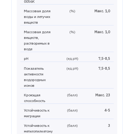
0056К
Массовая доля
(%)
Макс. 1,0
воды и летучих
веществ
Массовая доля
(%)
Макс. 1,0
веществ,
растворимых в
воде
pH
(ед.рН)
7,5-8,5
Показатель
(ед.рН)
7,5-8,5
активности
водородных
ионов
Кроющая
(балл)
Макс. 23
способность
Устойчивость к
(балл)
4-5
миграции
Устойчивость к
(балл)
3
метилэтилкетону