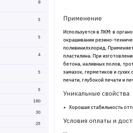
8
Применение
5
Используется в ЛКМ: в орган
5
окрашивании резино-техничес
поливинилхлорид. Применяет
4
пластилина. При изготовлен
бетона, наливных полов, тро
замазок, герметиков и сухих
5
печати, глубокой печати и пе
5
Уникальные свойства
180
Хорошая стабильность отт
30
Условия оплаты и дос
25