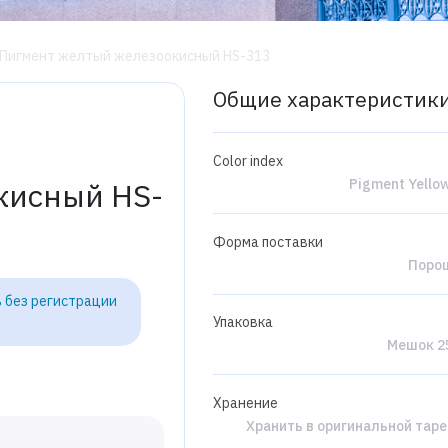
Пигмент желтый железоокисный HS-313
Общие характеристик
Color index
Pigment Yello
кисный HS-
Форма поставки
Поро
 без регистрации
Упаковка
Мешок 25
Хранение
Хранить в оригинальной таре