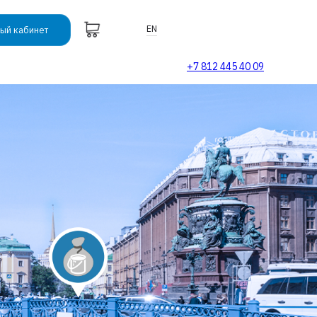
EN
ый кабинет
+7 812 445 40 09