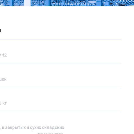
и
w 42
шок
 кг
, в закрытых и сухих складских