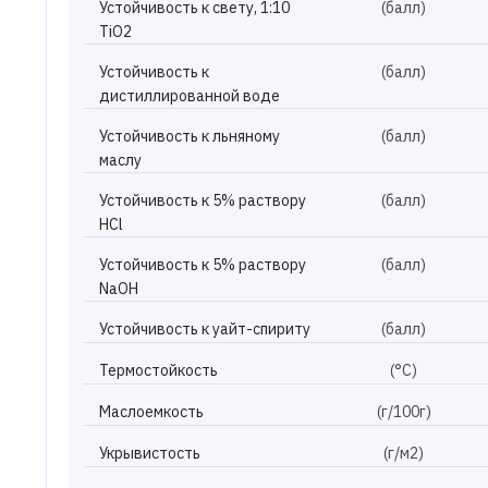
Устойчивость к свету, 1:10
(балл)
TiO2
Устойчивость к
(балл)
дистиллированной воде
Устойчивость к льняному
(балл)
маслу
Устойчивость к 5% раствору
(балл)
HCl
Устойчивость к 5% раствору
(балл)
NaOH
Устойчивость к уайт-спириту
(балл)
Термостойкость
(°С)
Маслоемкость
(г/100г)
Укрывистость
(г/м2)