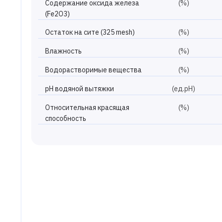
Содержание оксида железа
(%)
(Fe2O3)
Остаток на сите (325 mesh)
(%)
Влажность
(%)
Водорастворимые вещества
(%)
рН водяной вытяжки
(ед.рН)
Относительная красящая
(%)
способность