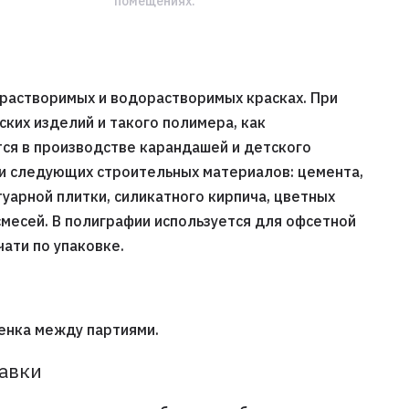
помещениях.
орастворимых и водорастворимых красках. При
ких изделий и такого полимера, как
ся в производстве карандашей и детского
ии следующих строительных материалов: цемента,
туарной плитки, силикатного кирпича, цветных
 смесей. В полиграфии используется для офсетной
чати по упаковке.
енка между партиями.
тавки