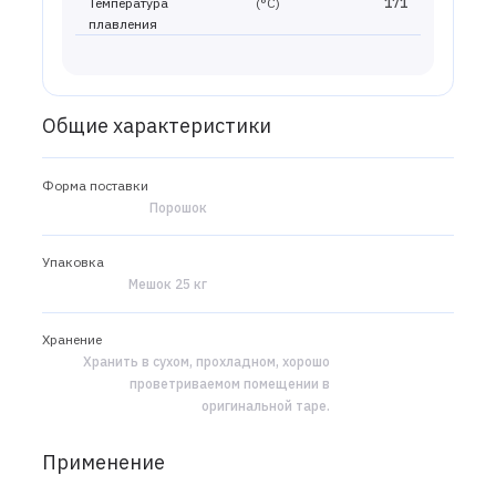
Температура
(°С)
171
плавления
Общие характеристики
Форма поставки
Порошок
Упаковка
Мешок 25 кг
Хранение
Хранить в сухом, прохладном, хорошо
проветриваемом помещении в
оригинальной таре.
Применение