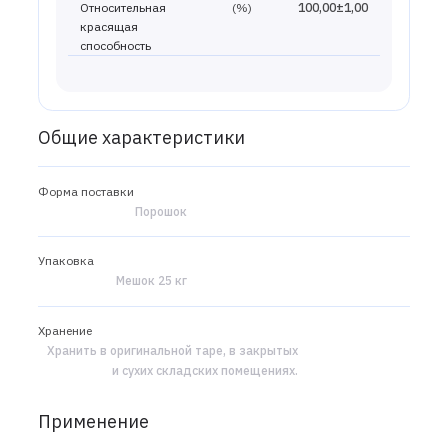
Относительная
(%)
100,00±1,00
красящая
способность
Общие характеристики
Форма поставки
Порошок
Упаковка
Мешок 25 кг
Хранение
Хранить в оригинальной таре, в закрытых
и сухих складских помещениях.
Применение