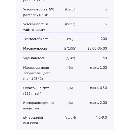
Устойчивость к 5%
(балл)
5
раствору NaOH
Устойчивость к
(балл)
5
уайт-спириту
Термостойкость
(°С)
200
Маслоемкость
(г/100г)
25,00-35,00
Укрывистость
(г/м2)
30
Массовая доля
(%)
макс. 1,00
летучих веществ
(при 105 ºС)
Остаток на сите
(%)
макс. 0,30
(325 mesh)
Водорастворимые
(%)
макс. 2,00
вещества
рН водяной
(ед.рН)
4,0-8,0
вытяжки