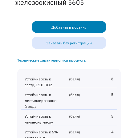
железоокисный 5605
Добавить в корзину
Заказать без регистрации
Технические характеристики продукта
Устойчивость к
(балл)
8
свету, 1:10 TiO2
Устойчивость к
(балл)
5
дистиллированно
й воде
Устойчивость к
(балл)
5
льняному маслу
Устойчивость к 5%
(балл)
4
раствору HCl