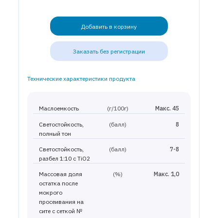
Добавить в корзину
Заказать без регистрации
Технические характеристики продукта
Маслоемкость
(г/100г)
Макс. 45
Светостойкость,
(балл)
8
полный тон
Светостойкость,
(балл)
7-8
разбел 1:10 с TiO2
Массовая доля
(%)
Макс. 1,0
остатка после
мокрого
просеивания на
сите с сеткой №