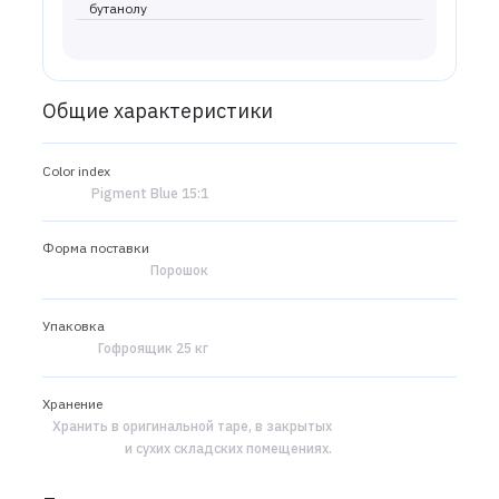
бутанолу
Общие характеристики
Color index
Pigment Blue 15:1
Форма поставки
Порошок
Упаковка
Гофроящик 25 кг
Хранение
Хранить в оригинальной таре, в закрытых
и сухих складских помещениях.