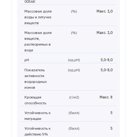
0056К
Массовая доля
(%)
Макс. 1,0
воды и летучих
веществ
Массовая доля
(%)
Макс. 1,0
веществ,
растворимых в
воде
pH
(ед.рН)
5,0-8,0
Показатель
(ед.рН)
5,0-8,0
активности
водородных
ионов
Кроющая
(г/м2)
Макс. 8
способность
Устойчивость к
(балл)
5
миграции
Устойчивость к
(балл)
5
действию 5%