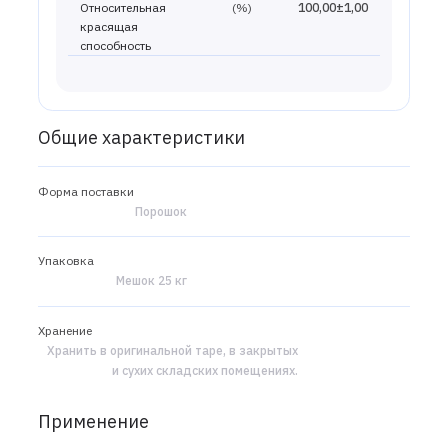
Относительная
(%)
100,00±1,00
красящая
способность
Общие характеристики
Форма поставки
Порошок
Упаковка
Мешок 25 кг
Хранение
Хранить в оригинальной таре, в закрытых
и сухих складских помещениях.
Применение