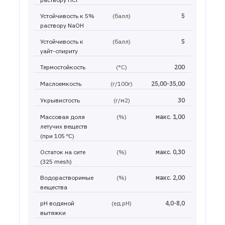
Устойчивость к 5%
(балл)
5
раствору NaOH
Устойчивость к
(балл)
5
уайт-спириту
Термостойкость
(°С)
200
Маслоемкость
(г/100г)
25,00-35,00
Укрывистость
(г/м2)
30
Массовая доля
(%)
макс. 1,00
летучих веществ
(при 105 ºС)
Остаток на сите
(%)
макс. 0,30
(325 mesh)
Водорастворимые
(%)
макс. 2,00
вещества
рН водяной
(ед.рН)
4,0-8,0
вытяжки