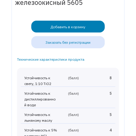
железоокисный 5605
Добавить в корзину
Заказать без регистрации
Технические характеристики продукта
Устойчивость к
(балл)
8
свету, 1:10 TiO2
Устойчивость к
(балл)
5
дистиллированно
й воде
Устойчивость к
(балл)
5
льняному маслу
Устойчивость к 5%
(балл)
4
раствору HCl