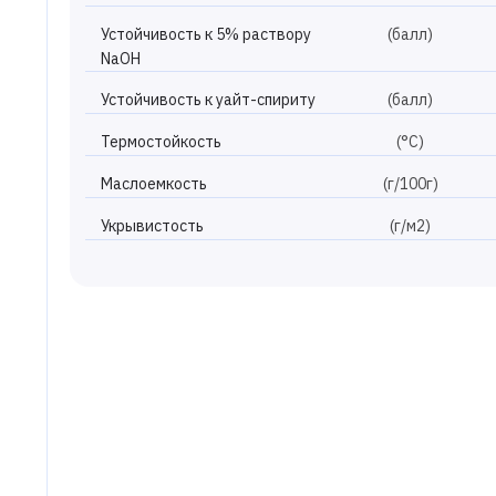
Устойчивость к 5% раствору
(балл)
NaOH
Устойчивость к уайт-спириту
(балл)
Термостойкость
(°С)
Маслоемкость
(г/100г)
Укрывистость
(г/м2)