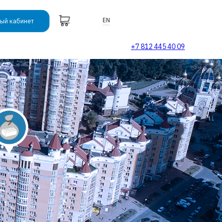
EN
ый кабинет
+7 812 445 40 09