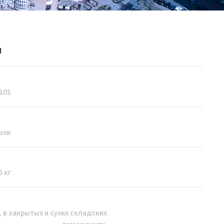
и
101
шок
 кг
, в закрытых и сухих складских