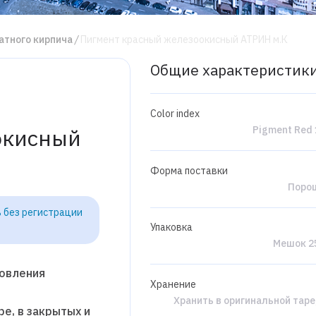
атного кирпича
Пигмент красный железоокисный АТРИН м.К
Общие характеристик
Color index
Pigment Red 
окисный
Форма поставки
Поро
 без регистрации
Упаковка
Мешок 25
товления
Хранение
Хранить в оригинальной таре
е, в закрытых и