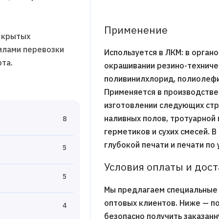
Применение
 крытых
вилами перевозки
Используется в ЛКМ: в орган
та.
окрашивании резино-техничес
поливинилхлорид, полиолефи
Применяется в производстве
изготовлении следующих стр
наливных полов, тротуарной 
8
герметиков и сухих смесей. 
глубокой печати и печати по 
5
Условия оплаты и дос
5
Мы предлагаем специальные 
оптовых клиентов. Ниже — п
4
безопасно получить заказан