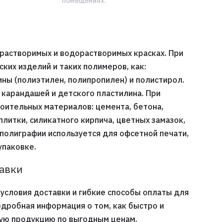
помещениях.
орастворимых и водорастворимых красках. При
ких изделий и таких полимеров, как:
ны (полиэтилен, полипропилен) и полистирол.
 карандашей и детского пластилина. При
оительных материалов: цемента, бетона,
плитки, силикатного кирпича, цветных замазок,
В полиграфии используется для офсетной печати,
упаковке.
тавки
условия доставки и гибкие способы оплаты для
одробная информация о том, как быстро и
ную продукцию по выгодным ценам.