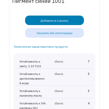
Пигмент синий 1001
Добавить в корзину
Заказать без регистрации
Технические характеристики продукта
Устойчивость к
(балл)
7
свету, 1:10 TiO2
Устойчивость к
(балл)
5
дистиллированно
й воде
Устойчивость к
(балл)
5
льняному маслу
Устойчивость к 5%
(балл)
4
раствору HCl