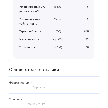
Устойчивость к 5%
(балл)
5
раствору NaOH
Устойчивость к
(балл)
5
уайт-спириту
Термостойкость
(°С)
200
Маслоемкость
(г/100г)
35
Укрывистость
(г/м2)
20
Общие характеристики
Форма поставки
Порошок
Упаковка
Мешок 25 кг