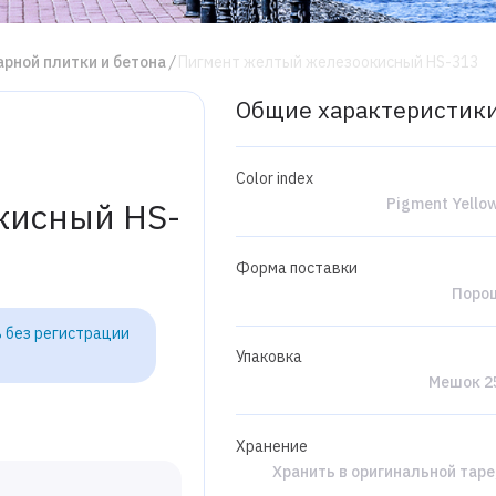
рной плитки и бетона
Пигмент желтый железоокисный HS-313
Общие характеристик
Color index
Pigment Yello
кисный HS-
Форма поставки
Поро
 без регистрации
Упаковка
Мешок 25
Хранение
Хранить в оригинальной таре