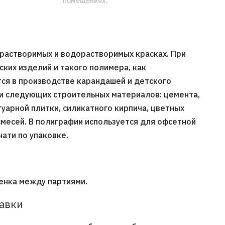
помещениях.
орастворимых и водорастворимых красках. При
ких изделий и такого полимера, как
ся в производстве карандашей и детского
ии следующих строительных материалов: цемента,
туарной плитки, силикатного кирпича, цветных
 смесей. В полиграфии используется для офсетной
чати по упаковке.
енка между партиями.
тавки