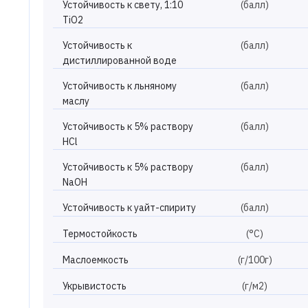
Устойчивость к свету, 1:10
(балл)
TiO2
Устойчивость к
(балл)
дистиллированной воде
Устойчивость к льняному
(балл)
маслу
Устойчивость к 5% раствору
(балл)
HCl
Устойчивость к 5% раствору
(балл)
NaOH
Устойчивость к уайт-спириту
(балл)
Термостойкость
(°С)
Маслоемкость
(г/100г)
Укрывистость
(г/м2)