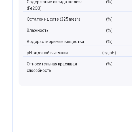
Содержание оксида железа
(%)
(Fe2O3)
Остаток на сите (325 mesh)
(%)
Влажность
(%)
Водорастворимые вещества
(%)
рН водяной вытяжки
(ед.рН)
Относительная красящая
(%)
способность