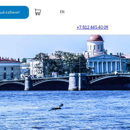
EN
ый кабинет
+7 812 445 40 09