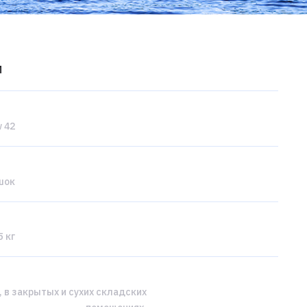
и
w 42
шок
 кг
, в закрытых и сухих складских