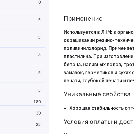
8
Применение
5
Используется в ЛКМ: в орган
5
окрашивании резино-техничес
поливинилхлорид. Применяет
4
пластилина. При изготовлен
бетона, наливных полов, тро
замазок, герметиков и сухих
5
печати, глубокой печати и пе
5
Уникальные свойства
180
Хорошая стабильность отт
30
Условия оплаты и дос
25